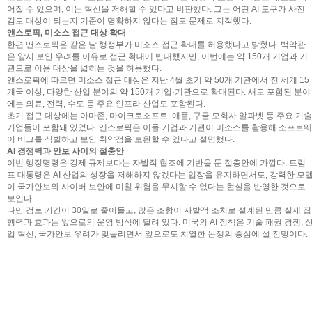
어질 수 있으며, 이는 혁신을 저해할 수 있다고 비판했다. 그는 어떤 AI 도구가 사전
검토 대상이 되는지 기준이 명확하지 않다는 점도 문제로 지적했다.
앤스로픽, 미소스 접근 대상 확대
한편 앤스로픽은 같은 날 행정부가 미소스 접근 확대를 허용했다고 밝혔다. 백악관
은 앞서 보안 우려를 이유로 접근 확대에 반대했지만, 이번에는 약 150개 기업과 기
관으로 이용 대상을 넓히는 것을 허용했다.
앤스로픽에 따르면 미소스 접근 대상은 지난 4월 초기 약 50개 기관에서 전 세계 15
개국 이상, 다양한 산업 분야의 약 150개 기업·기관으로 확대된다. 새로 포함된 분야
에는 의료, 전력, 수도 등 주요 인프라 산업도 포함된다.
초기 접근 대상에는 아마존, 마이크로소프트, 애플, 구글 모회사 알파벳 등 주요 기술
기업들이 포함돼 있었다. 앤스로픽은 이들 기업과 기관이 미소스를 활용해 소프트웨
어 버그를 식별하고 보안 취약점을 보완할 수 있다고 설명했다.
AI 경쟁력과 안보 사이의 절충안
이번 행정명령은 강제 규제보다는 자발적 협조에 기반을 둔 절충안에 가깝다. 트럼
프 대통령은 AI 산업의 성장을 저해하지 않겠다는 입장을 유지하면서도, 강력한 모
이 국가안보와 사이버 보안에 미칠 위험을 무시할 수 없다는 현실을 반영한 것으로
보인다.
다만 검토 기간이 30일로 줄어들고, 많은 조항이 자발적 조치로 설계된 만큼 실제 집
행력과 효과는 앞으로의 운영 방식에 달려 있다. 미국의 AI 정책은 기술 패권 경쟁, 
업 혁신, 국가안보 우려가 맞물리면서 앞으로도 치열한 논쟁의 중심에 설 전망이다.