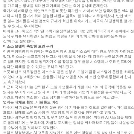
을 보여준다. 백악관 내부에는 AI 모델에 대한 감독을 강화해야 한다는 측과, AI 배포
를 가로막는 장벽을 최대한 제거해야 한다는 측이 동시에 존재한다.
국가사이버국장 숀 케언크로스를 비롯한 국가안보·사이버 보안 당국자들은 AI의 잠
재적 피해를 줄이기 위해 일정한 제한과 감독이 필요하다고 주장해왔다. 반면 색스
등 일부 인사들은 사전 검토와 규제가 혁신을 위축시키고 미국의 AI 경쟁력을 떨어
릴 수 있다고 우려해왔다.
마이클 크라치오스 백악관 과학기술정책실장은 이번 명령이 "미국이 AI 분야에서 선
도적 위치를 유지하면서도 최첨단 역량을 사이버 방어 강화에 활용하도록 하는
것"이라고 설명했다.
미소스 모델이 촉발한 보안 우려
이번 행정명령의 배경에는 앤스로픽의 AI 모델 미소스에 대한 안보 우려가 자리하고
있다. 미소스는 소프트웨어 버그와 취약점을 찾아내는 데 강력한 능력을 가진 모델
로 알려졌지만, 악의적 행위자가 이를 활용할 경우 금융 시스템이나 주요 인프라에
심각한 피해를 줄 수 있다는 우려도 제기됐다.
스콧 베선트 재무장관은 미소스와 같은 신형 AI 모델이 금융 시스템에 혼란을 초래
수 있다고 경고해왔으며, 은행들이 해당 모델을 사이버 보안 업무에 통합해야 한다
고 촉구해왔다.
최근 미국 내에서는 강력한 AI 모델이 생물무기 개발이나 사이버 공격에 악용될 수
있다는 우려가 커지고 있다. 이에 따라 행정부는 기업의 자율성을 유지하면서도 국
가안보 차원의 최소한의 검토 장치를 마련하려는 방향으로 움직이고 있다.
업계는 대체로 환영...비판론도 여전
다수의 AI 기업들은 백악관의 접근 방식에 지지를 표한 것으로 알려졌다. 마이크로
프트의 브래드 스미스 사장 겸 부회장도 이번 조치를 환영한다고 밝혔다.
그러나 비판론도 적지 않다. 일부 전문가들은 이번 명령이 위험한 AI 시스템을 제대
로 통제하기에는 부족하며, 자발적 조치라는 형식을 취하더라도 기업들이 사실상 따
를 수밖에 없을 것이라고 지적한다.
트럼프 행정부에서 AI 고문을 지냈던 딘 볼은 이번 명령이 모델 라이선스 제도로 이