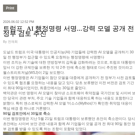
2026.06.02 12:52 PM
트럼프, AI 행정명령 서명...강력 모델 공개 전
정부 검토 추진
By 전재희
도널드 트럼프 미국 대통령이 인공지능(AI) 기업들에 강력한 AI 모델을 공개하기 30
일 전 행정부가 접근할 수 있도록 요청하는 행정명령에 서명했다
이번 조치는 AI 기술에 대한 연방정부의 감독을 강화하려는 것으로, 트럼프 대통령
앞서 더 강한 규제안을 보류한 지 약 2주 만에 축소된 형태로 다시 추진된 것이라고
월스트리트저널(WSJ)이 2일 보도했다.
이번 행정명령은 AI 기업들이 첨단 모델을 대중에게 공개하기 전 정부가 사전 검토
수 있도록 협조를 요청하는 내용을 담고 있다. 당초 보류됐던 이전 버전은 검토 기간
이 최대 90일이었지만, 최종안에서는 30일로 줄었다.
백악관은 이번 명령이 AI 모델이 찾아낸 소프트웨어 취약점을 국가안보 및 사이버 
안 당국이 관련 부처, 주요 기술 기업들과 함께 대응하도록 하는 내용도 포함한다고
밝혔다. 특히 앤스로픽의 강력한 AI 모델 '미소스(Mythos)'가 확인한 취약점 대응이
핵심 배경 중 하나로 거론됐다.
90일 검토안에서 30일로 축소
이번 행정명령은 지난 5월 21일 트럼프 대통령이 보류했던 초안의 축소판이다. 당시
초안에는 사이버 보안 관련 내용과 함께 AI 기업들이 모델 공개 전 최대 90일 동안 
부 검토를 받을 수 있도록 하는 조항이 포함돼 있었다.