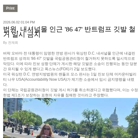
2026.06.02 01:04 PM
법원, 내셔널몰 인근 '86 47' 반트럼프 깃발 철
거 일시 금지
By 전재희
버락 오바마 전 대통령이 임명한 연방 판사가 워싱턴 D.C. 내셔널몰 인근에 내걸린
반트럼프 성격의 '86 47' 깃발을 국립공원관리청이 철거하지 못하도록 일시적으로
막았다. 이에 따라 진보 성향 단체가 게시한 해당 깃발은 소송이 진행되는 동안 당분
간 유지될 수 있게 됐다고 폭스뉴스(FOX)가 2일 보도했다.
미국 워싱턴 D.C. 연방지방법원의 랜돌프 모스 판사는 1일 진보 단체 어카운터빌리
티 나우 USA(Accountability Now USA)가 제기한 소송에서 임시 금지명령을 내렸
다.
이 단체는 국립공원관리청이 깃발 게시 허가를 취소하겠다고 위협했다며, 이는 수정
헌법 제1조가 보장하는 표현의 자유를 침해한 것이라고 주장했다.