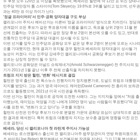
두 후보 모두 120만 표 이상을 확보했으며, 베세라는 힐턴에 약 12만 표 뒤진 상태다
민주당 억만장자 톰 스타이어(Tom Steyer)는 19.6%로 3위를 달리고 있으며, 선두권
과는 40만 표 이상 차이가 난다.
'정글 프라이머리'서 민주·공화 양자대결 구도 부상
캘리포니아 주지사 예비선거는 이른바 '정글 프라이머리' 방식으로 치러진다. 정당
관계없이 모든 후보가 같은 투표용지에 이름을 올리고, 득표율 상위 2명이 11월 본
선에 진출하는 구조다. 따라서 같은 정당 후보 2명이 본선에 오를 수도 있고, 반대로
전통적인 민주당 대 공화당 대결이 성사될 수도 있다.
이번 선거를 앞두고 민주당과 공화당 모두 같은 당 후보 2명이 본선에 오르는 시나
오를 기대했지만, 현재 결과가 유지될 경우 힐턴과 베세라의 양자대결이 성사될 가
능성이 커졌다. 이는 민주당 강세주인 캘리포니아에서 공화당 후보가 본선 무대에
오르는 상징적 장면이 될 수 있다.
캘리포니아 공화당은 아널드 슈워제네거(Arnold Schwarzenegger) 전 주지사의 임
기가 2011년 1월 끝난 이후 주 전체 선출직을 차지하지 못했다.
트럼프 지지 받은 힐턴, '변화' 메시지로 결집
힐턴은 영국 출신의 전 폭스뉴스 진행자이자 정치평론가로, 도널드 트럼프 대통령의
지지를 받았다. 그는 과거 영국 데이비드 캐머런(David Cameron) 전 총리의 보좌관
으로도 활동했으며, 2021년 미국 시민권을 취득했다.
이번 선거는 힐턴이 처음으로 공직에 도전한 사례다. 그는 지지자들 앞에서 "처음 출
마했는데, 재미있는 억양을 가진 나에게 100만 명이 넘는 사람들이 투표했다"며 감
사를 표한 뒤, "변화가 오고 있다"는 구호를 외쳤다.
힐턴의 선전은 민주당 후보가 다수로 분열된 가운데 공화당 표심이 상대적으로 결집
한 결과로 해석된다. 특히 트럼프 대통령의 지지는 보수층 결집에 영향을 미친 요인
으로 꼽힌다.
베세라, 당선 시 캘리포니아 첫 라틴계 주지사 가능성
베세라는 로스앤젤레스 출신의 전 캘리포니아주 법무장관이자 연방 하원의원으로,
조 바이든(Joe Biden) 행정부에서 보건복지부 장관을 지냈다. 그가 11월 본선에서