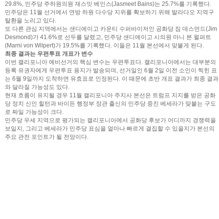
29.8%, 민주당 주하원의원 재스밋 베인스(Jasmeet Bains)는 25.7%를 기록했다.
민주당은 11월 선거에서 연방 하원 다수당 지위를 확보하기 위해 발라다오 지역구
탈환을 노리고 있다.
또 다른 관심 지역에서는 샌디에이고 카운티 수퍼바이저인 공화당 짐 데스먼드(Jim
Desmond)가 41.6%로 선두를 달렸고, 민주당 샌디에이고 시의원 마니 본 윌퍼트
(Marni von Wilpert)가 19.5%를 기록했다. 이들은 11월 본선에서 맞붙게 된다.
최종 결과는 우편투표 개표가 변수
이번 캘리포니아 예비선거의 핵심 변수는 우편투표다. 캘리포니아에서는 대부분의
등록 유권자에게 우편투표 용지가 발송되며, 선거일인 6월 2일 이전 소인이 찍힌 표
는 6월 9일까지 도착하면 유효표로 인정된다. 이 때문에 초반 개표 결과가 최종 결과
와 달라질 가능성도 있다.
현재 흐름이 유지될 경우 11월 캘리포니아 주지사 본선은 트럼프 지지를 받은 공화
당 정치 신인 힐턴과 바이든 행정부 장관 출신의 민주당 중진 베세라가 맞붙는 구도
로 짜일 가능성이 크다.
민주당 우세 지역으로 평가되는 캘리포니아에서 공화당 후보가 어디까지 경쟁력을
보일지, 그리고 베세라가 민주당 표심을 얼마나 빠르게 결집할 수 있을지가 본선의
주요 관전 포인트가 될 전망이다.