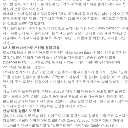
승리할 경우, 히스패닉 또는 라틴계 인구가 약 40%를 차지하는 캘리포니아에서 첫
라틴계 선출 주지사가 된다.
베세라는 선거 당일 밤 지지자들에게 "아직 개표해야 할 표가 많이 남아 있어 어떤 
도 당연하게 여기지 않는다"면서도 "우리가 11월 본선에 진출하는 방향으로 가고 있
는 것으로 보인다"고 말했다.
차기 캘리포니아 주지사는 임기 제한으로 물러나는 개빈 뉴섬(Gavin Newsom) 주
사의 뒤를 잇게 된다. 캘리포니아는 약 4조 달러 규모의 경제를 가진 세계 최대급 경
제권이며, 차기 주지사는 물 부족, 주거비 부담, 노숙 문제 등 복합적인 과제를 떠안
게 된다.
LA 시장 예비선거도 본선행 경쟁 치열
로스앤젤레스 시장 선거에서도 현직 캐런 배스(Karen Bass) 시장이 선두를 유지하
고 있다. 로이터 집계 기준 배스는 34.8%를 기록했으며, 방송인 스펜서 프랫
(Spencer Pratt)이 30.4%로 2위, 민주당 시의원 니티야 라만(Nithya Raman)이
22.3%로 3위를 달리고 있다.
LA 시장 선거 역시 정당 구분 없이 모든 후보가 한 투표용지에 올라가고, 상위 2명이
11월 본선에 진출하는 방식이다. AP는 배스 시장이 11월 결선에 진출할 것으로 전
했지만, 두 번째 본선 진출자가 누가 될지는 남은 우편투표 개표에 따라 달라질 수 있
다.
배스 시장은 노숙자 문제, 주택난, 2025년 대형 산불 대응 논란 등으로 도전을 받고
있다. 프랫은 정치 경험이 없는 방송인 출신 후보로, 산불 대응과 도시 행정에 대한
불만을 전면에 내세우며 지지층을 넓혔다. 라만은 진보 성향 시의원으로 주거정책과
노숙자 대응에서 배스와 차별화된 입장을 내세우고 있다.
연방 하원 경합지도 주목
캘리포니아의 일부 연방 하원 선거구도 11월 중간선거의 향방을 가를 주요 승부처
떠올랐다. 공화당 현역 데이비드 발라다오(David Valadao) 의원은 예비선거에서
44.5%를 얻어 선두를 달리고 있다. 민주당 랜디 비예가스(Randy Villegas)는