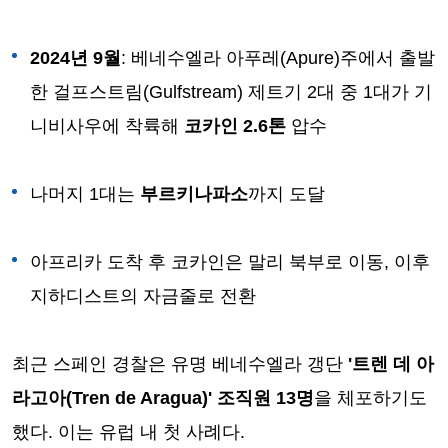
2024년 9월
: 베네수엘라 아푸레(Apure)주에서 출발
한 걸프스트림(Gulfstream) 제트기 2대 중 1대가 기
니비사우에 착륙해
코카인 2.6톤
압수
나머지 1대는
부르키나파소
까지 도달
아프리카 도착 후 코카인은 말리 북부로 이동, 이후
지하디스트의 자금줄로 전환
최근 스페인 경찰은 유명 베네수엘라 갱단
'트렌 데 아
라고아(Tren de Aragua)' 조직원 13명
을 체포하기도
했다. 이는 유럽 내 첫 사례다.