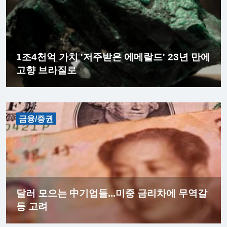
1조4천억 가치 '저주받은 에메랄드' 23년 만에
고향 브라질로
금융/증권
달러 모으는 中기업들...미중 금리차에 무역갈
등 고려