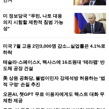
안겨
미 정보당국 "푸틴, 나토 대응
의지 시험할 제한적 침범 가능
성"
미국 7월 고용 2만3,000명 감소...실업률은 4.1%로
하락
테슬라·스페이스X, 텍사스에 16조원대 '테라팹' 반
도체 공장 건설
美 상원 공화당, 불법이민자 강제석방 허용하는 '법
적 구멍' 손질 추진
오픈AI, 챗GPT 무료 이용자에게도 텍스트 대화 무
제한 제공