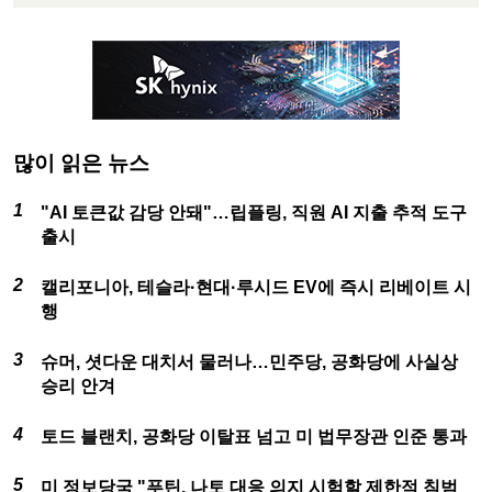
많이 읽은 뉴스
"AI 토큰값 감당 안돼"…립플링, 직원 AI 지출 추적 도구
출시
캘리포니아, 테슬라·현대·루시드 EV에 즉시 리베이트 시
행
슈머, 셧다운 대치서 물러나…민주당, 공화당에 사실상
승리 안겨
토드 블랜치, 공화당 이탈표 넘고 미 법무장관 인준 통과
미 정보당국 "푸틴, 나토 대응 의지 시험할 제한적 침범