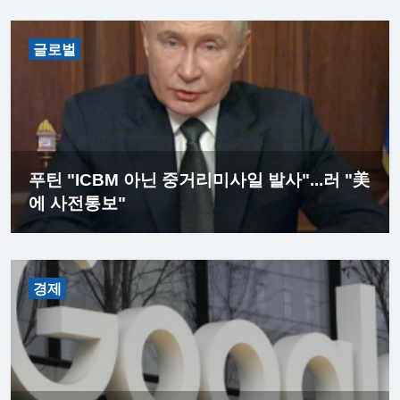
글로벌
푸틴 "ICBM 아닌 중거리미사일 발사"...러 "美
에 사전통보"
경제