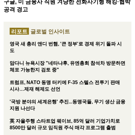
구글, 미 금융사 직원 겨냥한 전화사기형 해킹·협박
공격 경고
리포트
글로벌 인사이트
영국 새 총리 앤디 번햄, '큰 정부'로 경제 위기 돌파 시
도
맘다니 뉴욕시장 "네타냐후, 유엔총회 참석차 방문하면
체포 가능한지 검토 중"
트럼프, NATO 동맹 터키에 F-35 스텔스 전투기 판매
시사…제재 해제도 선언
'국방 분야의 세계은행' 추진...동맹국들, 무기 생산 금융
지원 나선다
英 자율주행 스타트업 웨이브, 85억 달러 기업가치로
8500만 달러 규모 임직원 주식 매각 프로그램 출범