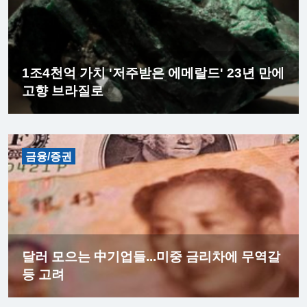
1조4천억 가치 '저주받은 에메랄드' 23년 만에
고향 브라질로
금융/증권
달러 모으는 中기업들...미중 금리차에 무역갈
등 고려