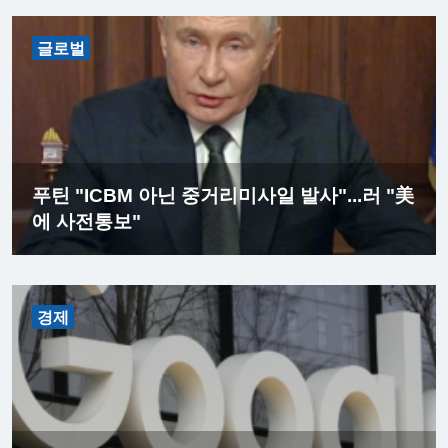
글로벌
푸틴 "ICBM 아닌 중거리미사일 발사"...러 "美
에 사전통보"
경제