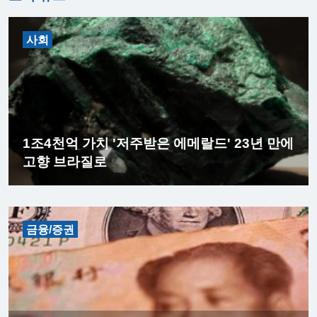
사회
1조4천억 가치 '저주받은 에메랄드' 23년 만에
고향 브라질로
금융/증권