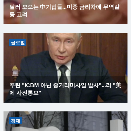
달러 모으는 中기업들...미중 금리차에 무역갈
등 고려
글로벌
푸틴 "ICBM 아닌 중거리미사일 발사"...러 "美
에 사전통보"
경제