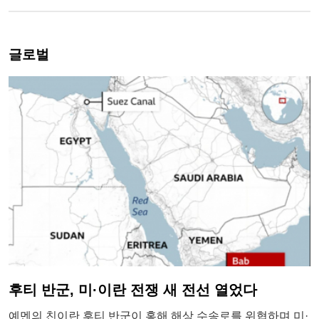
글로벌
후티 반군, 미·이란 전쟁 새 전선 열었다
예멘의 친이란 후티 반군이 홍해 해상 수송로를 위협하며 미·