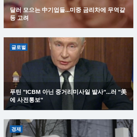
달러 모으는 中기업들...미중 금리차에 무역갈
등 고려
글로벌
푸틴 "ICBM 아닌 중거리미사일 발사"...러 "美
에 사전통보"
경제