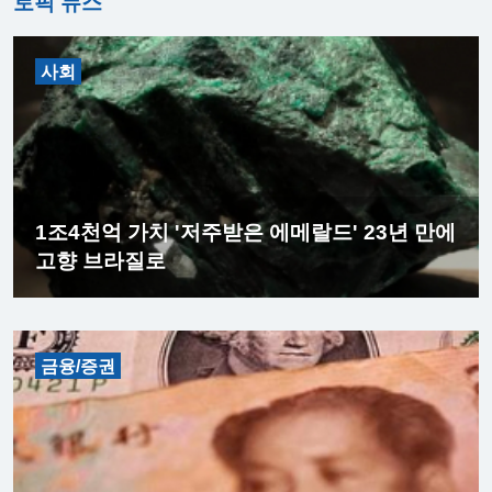
토픽 뉴스
사회
1조4천억 가치 '저주받은 에메랄드' 23년 만에
고향 브라질로
금융/증권