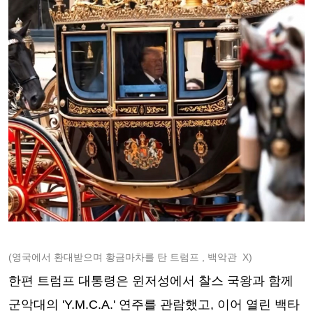
(영국에서 환대받으며 황금마차를 탄 트럼프 , 백악관 X)
한편 트럼프 대통령은 윈저성에서 찰스 국왕과 함께
군악대의 'Y.M.C.A.' 연주를 관람했고, 이어 열린 백타