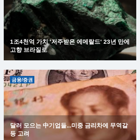
1조4천억 가치 '저주받은 에메랄드' 23년 만에
고향 브라질로
금융/증권
달러 모으는 中기업들...미중 금리차에 무역갈
등 고려