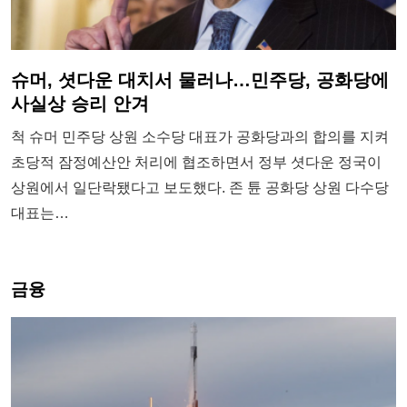
슈머, 셧다운 대치서 물러나…민주당, 공화당에
사실상 승리 안겨
척 슈머 민주당 상원 소수당 대표가 공화당과의 합의를 지켜
초당적 잠정예산안 처리에 협조하면서 정부 셧다운 정국이
상원에서 일단락됐다고 보도했다. 존 튠 공화당 상원 다수당
대표는…
금융