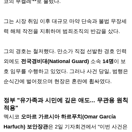
코의 부켈레'**로 불렸다.
그는 시장 취임 이후 대규모 마약 단속과 불법 무장세
력 해체 작전을 지휘하며 범죄조직의 반감을 샀다.
그의 경호는 철저했다. 만소가 직접 선발한 경호 인력
외에도
전국경비대(National Guard)
소속
14명
이 보
호 임무를 수행하고 있었다. 그러나 사건 당일, 범행은
순식간에 벌어졌으며 현장은 혼란에 휩싸였다.
정부 "유가족과 시민에 깊은 애도... 무관용 원칙
적용"
멕시코
오마르 가르시아 하르푸치(Omar García
Harfuch) 보안장관
은 2일 기자회견에서 "이번 사건은