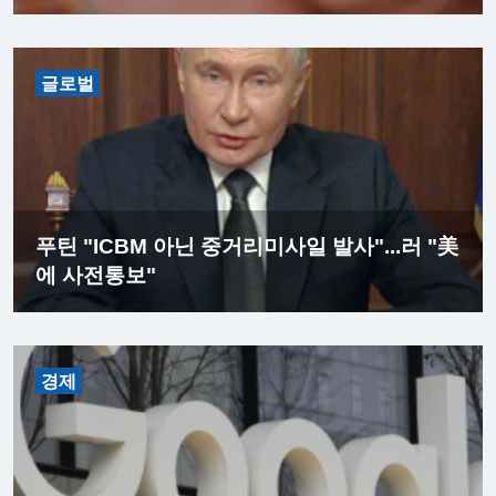
글로벌
푸틴 "ICBM 아닌 중거리미사일 발사"...러 "美
에 사전통보"
경제