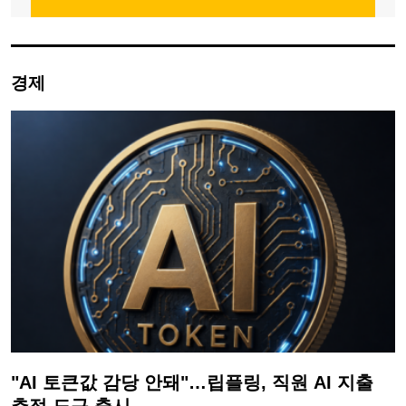
경제
"AI 토큰값 감당 안돼"…립플링, 직원 AI 지출