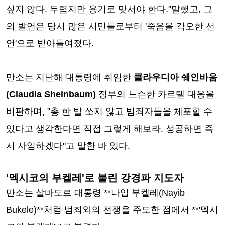
싶지 않다. 두렵지만 용기로 맞서야 한다."말했고, 그
의 발언은 당시 많은 시민들로부터 '죽음을 각오한 선
언'으로 받아들여졌다.
만소는 지난해 대통령에 취임한
클라우디아 쉐인바움
(Claudia Sheinbaum)
정부의 느슨한 카르텔 대응을
비판하며, "총 한 발 쏘지 않고 범죄자들을 체포할 수
있다고 생각한다면 직접 그렇게 해보라. 성공하면 즉
시 사임하겠다"고 말한 바 있다.
'멕시코의 부켈레'로 불린 강경파 지도자
만소는 살바도르 대통령 **나입 부켈레(Nayib
Bukele)**처럼 범죄와의 전쟁을 주도한 점에서 **'멕시