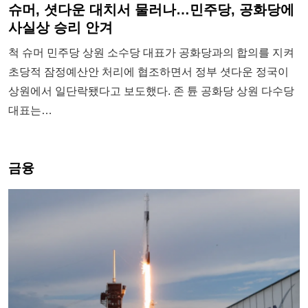
슈머, 셧다운 대치서 물러나…민주당, 공화당에
사실상 승리 안겨
척 슈머 민주당 상원 소수당 대표가 공화당과의 합의를 지켜
초당적 잠정예산안 처리에 협조하면서 정부 셧다운 정국이
상원에서 일단락됐다고 보도했다. 존 튠 공화당 상원 다수당
대표는…
금융