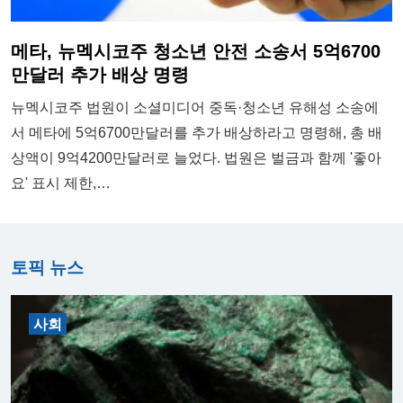
메타, 뉴멕시코주 청소년 안전 소송서 5억6700
만달러 추가 배상 명령
뉴멕시코주 법원이 소셜미디어 중독·청소년 유해성 소송에
서 메타에 5억6700만달러를 추가 배상하라고 명령해, 총 배
상액이 9억4200만달러로 늘었다. 법원은 벌금과 함께 '좋아
요' 표시 제한,…
토픽 뉴스
사회