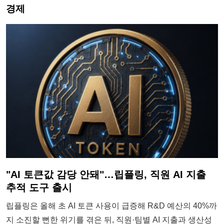
경제
"AI 토큰값 감당 안돼"…립플링, 직원 AI 지출
추적 도구 출시
립플링은 올해 초 AI 토큰 사용이 급증해 R&D 예산의 40%까
지 소진할 뻔한 위기를 겪은 뒤, 직원·팀별 AI 지출과 생산성