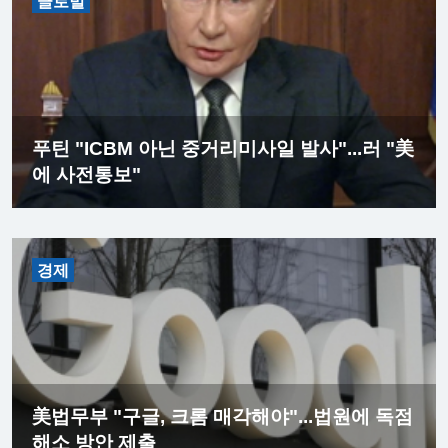
글로벌
푸틴 "ICBM 아닌 중거리미사일 발사"...러 "美
에 사전통보"
경제
美법무부 "구글, 크롬 매각해야"...법원에 독점
해소 방안 제출