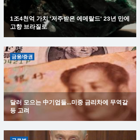
1조4천억 가치 '저주받은 에메랄드' 23년 만에
고향 브라질로
금융/증권
달러 모으는 中기업들...미중 금리차에 무역갈
등 고려