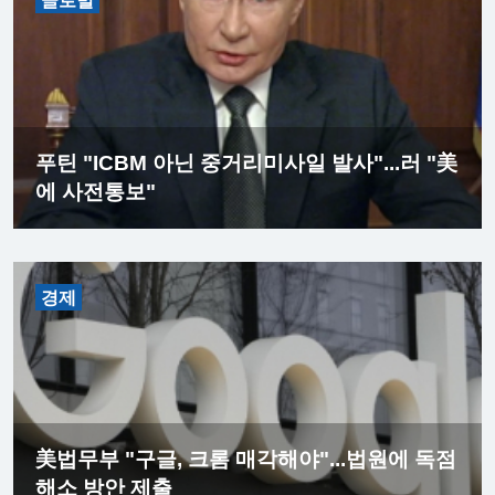
글로벌
푸틴 "ICBM 아닌 중거리미사일 발사"...러 "美
에 사전통보"
경제
美법무부 "구글, 크롬 매각해야"...법원에 독점
해소 방안 제출