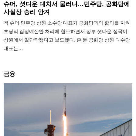
슈머, 셧다운 대치서 물러나…민주당, 공화당에
사실상 승리 안겨
척 슈머 민주당 상원 소수당 대표가 공화당과의 합의를 지켜
초당적 잠정예산안 처리에 협조하면서 정부 셧다운 정국이
상원에서 일단락됐다고 보도했다. 존 튠 공화당 상원 다수당
대표는…
금융