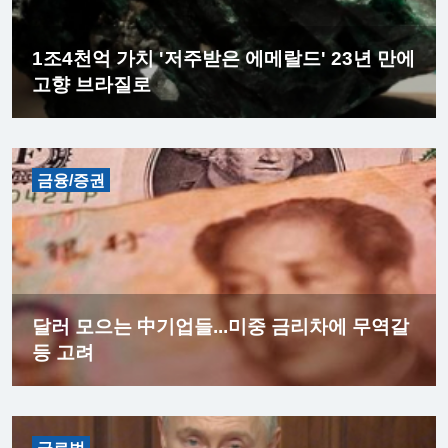
1조4천억 가치 '저주받은 에메랄드' 23년 만에
고향 브라질로
금융/증권
달러 모으는 中기업들...미중 금리차에 무역갈
등 고려