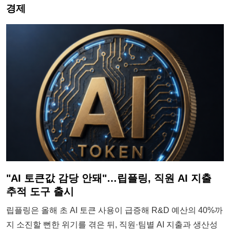
경제
"AI 토큰값 감당 안돼"…립플링, 직원 AI 지출
추적 도구 출시
립플링은 올해 초 AI 토큰 사용이 급증해 R&D 예산의 40%까
지 소진할 뻔한 위기를 겪은 뒤, 직원·팀별 AI 지출과 생산성