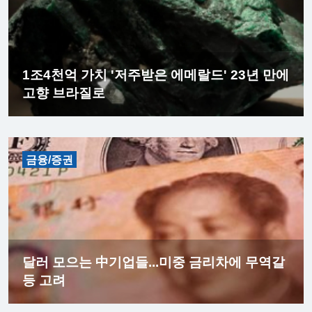
1조4천억 가치 '저주받은 에메랄드' 23년 만에
고향 브라질로
금융/증권
달러 모으는 中기업들...미중 금리차에 무역갈
등 고려