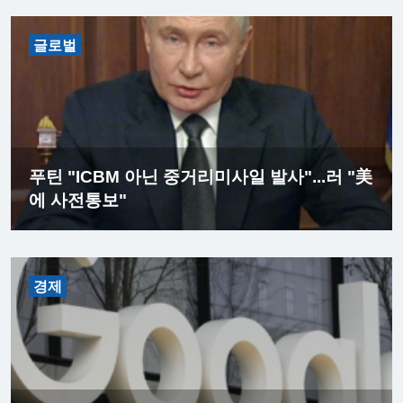
글로벌
푸틴 "ICBM 아닌 중거리미사일 발사"...러 "美
에 사전통보"
경제