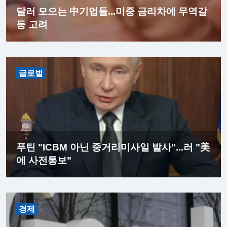
달러 모으는 中기업들...미중 금리차에 무역갈
등 고려
글로벌
푸틴 "ICBM 아닌 중거리미사일 발사"...러 "美
에 사전통보"
경제