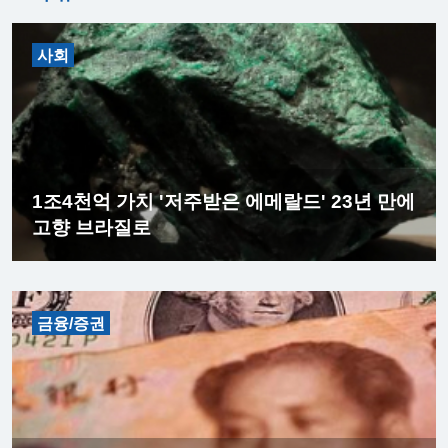
사회
1조4천억 가치 '저주받은 에메랄드' 23년 만에
고향 브라질로
금융/증권