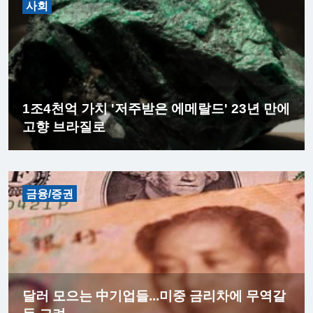
사회
1조4천억 가치 '저주받은 에메랄드' 23년 만에
고향 브라질로
금융/증권
달러 모으는 中기업들...미중 금리차에 무역갈