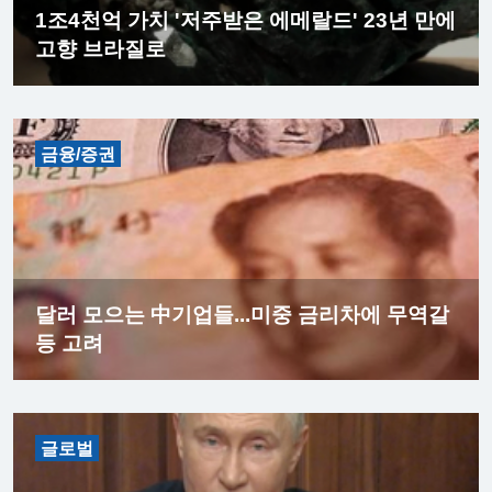
1조4천억 가치 '저주받은 에메랄드' 23년 만에
고향 브라질로
금융/증권
달러 모으는 中기업들...미중 금리차에 무역갈
등 고려
글로벌