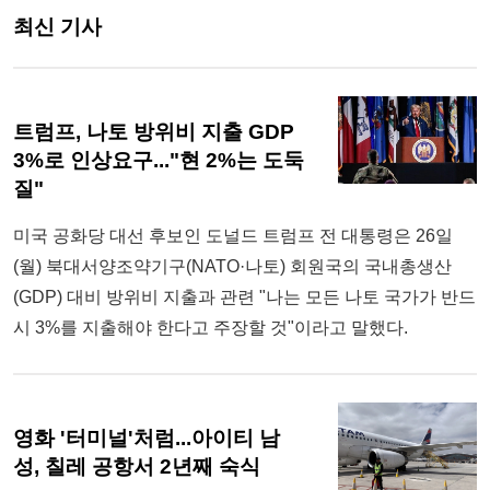
최신 기사
트럼프, 나토 방위비 지출 GDP
3%로 인상요구..."현 2%는 도둑
질"
미국 공화당 대선 후보인 도널드 트럼프 전 대통령은 26일
(월) 북대서양조약기구(NATO·나토) 회원국의 국내총생산
(GDP) 대비 방위비 지출과 관련 "나는 모든 나토 국가가 반드
시 3%를 지출해야 한다고 주장할 것"이라고 말했다.
영화 '터미널'처럼...아이티 남
성, 칠레 공항서 2년째 숙식