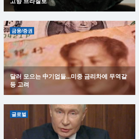
고향 브라질로
금융/증권
달러 모으는 中기업들...미중 금리차에 무역갈
등 고려
글로벌