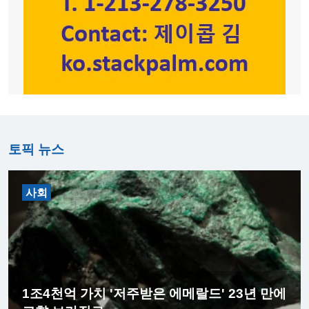
토픽 뉴스
사회
1조4천억 가치 '저주받은 에메랄드' 23년 만에