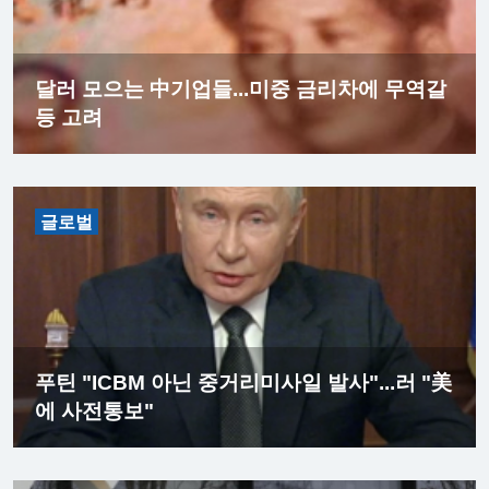
달러 모으는 中기업들...미중 금리차에 무역갈
등 고려
글로벌
푸틴 "ICBM 아닌 중거리미사일 발사"...러 "美
에 사전통보"