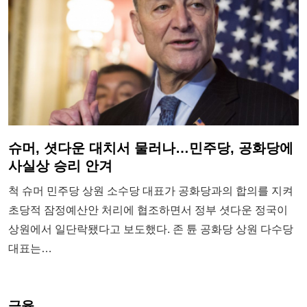
슈머, 셧다운 대치서 물러나…민주당, 공화당에
사실상 승리 안겨
척 슈머 민주당 상원 소수당 대표가 공화당과의 합의를 지켜
초당적 잠정예산안 처리에 협조하면서 정부 셧다운 정국이
상원에서 일단락됐다고 보도했다. 존 튠 공화당 상원 다수당
대표는…
금융