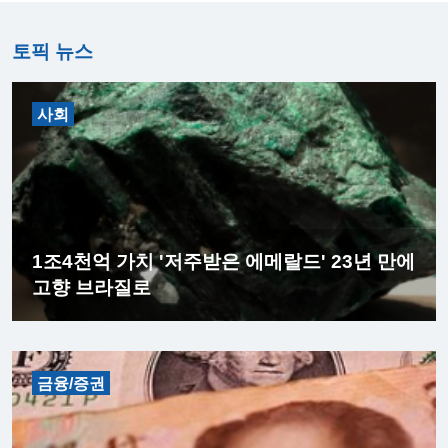
토픽 뉴스
사회
1조4천억 가치 '저주받은 에메랄드' 23년 만에
고향 브라질로
금융/증권