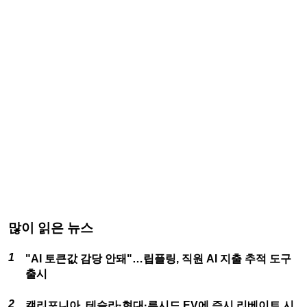
많이 읽은 뉴스
"AI 토큰값 감당 안돼"…립플링, 직원 AI 지출 추적 도구
출시
캘리포니아, 테슬라·현대·루시드 EV에 즉시 리베이트 시