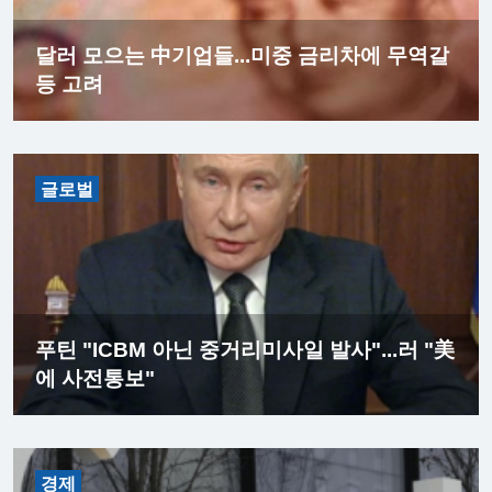
달러 모으는 中기업들...미중 금리차에 무역갈
등 고려
글로벌
푸틴 "ICBM 아닌 중거리미사일 발사"...러 "美
에 사전통보"
경제