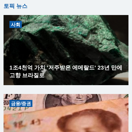
토픽 뉴스
사회
1조4천억 가치 '저주받은 에메랄드' 23년 만에
고향 브라질로
금융/증권