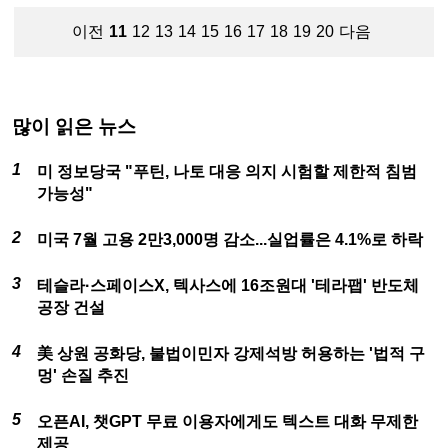
이전
11
12
13
14
15
16
17
18
19
20
다음
많이 읽은 뉴스
미 정보당국 "푸틴, 나토 대응 의지 시험할 제한적 침범
가능성"
미국 7월 고용 2만3,000명 감소...실업률은 4.1%로 하락
테슬라·스페이스X, 텍사스에 16조원대 '테라팹' 반도체
공장 건설
美 상원 공화당, 불법이민자 강제석방 허용하는 '법적 구
멍' 손질 추진
오픈AI, 챗GPT 무료 이용자에게도 텍스트 대화 무제한
제공