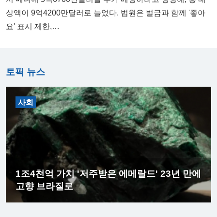
상액이 9억4200만달러로 늘었다. 법원은 벌금과 함께 '좋아
요' 표시 제한,…
토픽 뉴스
사회
1조4천억 가치 '저주받은 에메랄드' 23년 만에
고향 브라질로