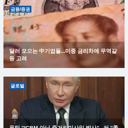
금융/증권
달러 모으는 中기업들...미중 금리차에 무역갈
등 고려
글로벌
푸틴 "ICBM 아닌 중거리미사일 발사"...러 "美