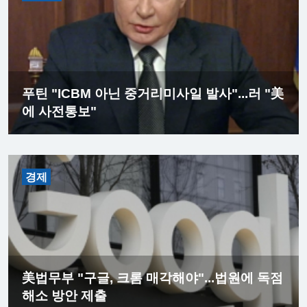
푸틴 "ICBM 아닌 중거리미사일 발사"...러 "美
에 사전통보"
경제
美법무부 "구글, 크롬 매각해야"...법원에 독점
해소 방안 제출