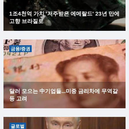
1조4천억 가치 '저주받은 에메랄드' 23년 만에
고향 브라질로
금융/증권
달러 모으는 中기업들...미중 금리차에 무역갈
등 고려
글로벌