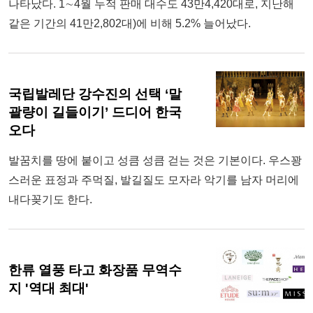
나타났다. 1∼4월 누적 판매 대수도 43만4,420대로, 지난해
같은 기간의 41만2,802대)에 비해 5.2% 늘어났다.
국립발레단 강수진의 선택 ‘말
괄량이 길들이기’ 드디어 한국
오다
발꿈치를 땅에 붙이고 성큼 성큼 걷는 것은 기본이다. 우스꽝
스러운 표정과 주먹질, 발길질도 모자라 악기를 남자 머리에
내다꽂기도 한다.
한류 열풍 타고 화장품 무역수
지 '역대 최대'