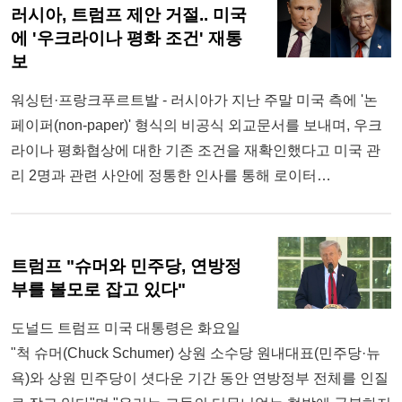
러시아, 트럼프 제안 거절.. 미국
에 '우크라이나 평화 조건' 재통
보
워싱턴·프랑크푸르트발 - 러시아가 지난 주말 미국 측에 '논
페이퍼(non-paper)' 형식의 비공식 외교문서를 보내며, 우크
라이나 평화협상에 대한 기존 조건을 재확인했다고 미국 관
리 2명과 관련 사안에 정통한 인사를 통해 로이터…
트럼프 "슈머와 민주당, 연방정
부를 볼모로 잡고 있다"
도널드 트럼프 미국 대통령은 화요일
"척 슈머(Chuck Schumer) 상원 소수당 원내대표(민주당·뉴
욕)와 상원 민주당이 셧다운 기간 동안 연방정부 전체를 인질