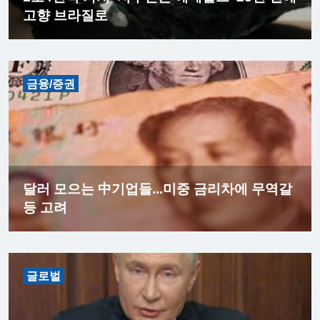
고향 브라질로
금융/증권
달러 모으는 中기업들...미중 금리차에 무역갈
등 고려
글로벌