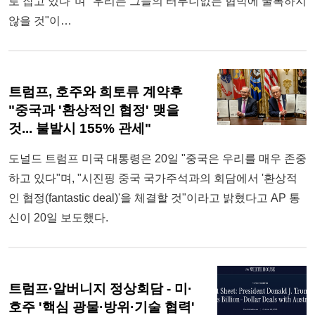
로 잡고 있다"며 "우리는 그들의 터무니없는 협박에 굴복하지
않을 것"이…
트럼프, 호주와 희토류 계약후
"중국과 '환상적인 협정' 맺을
것... 불발시 155% 관세"
도널드 트럼프 미국 대통령은 20일 "중국은 우리를 매우 존중
하고 있다"며, "시진핑 중국 국가주석과의 회담에서 '환상적
인 협정(fantastic deal)'을 체결할 것"이라고 밝혔다고 AP 통
신이 20일 보도했다.
트럼프·알버니지 정상회담 - 미·
호주 '핵심 광물·방위·기술 협력'