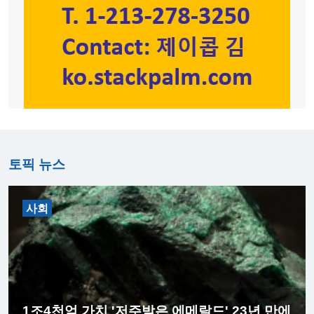
토픽 뉴스
사회
1조4천억 가치 '저주받은 에메랄드' 23년 만에