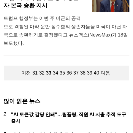
자 본국 송환 지시
트럼프 행정부는 이번 주 미군의 공격
으로 격침된 마약 운반 잠수함의 생존자들을 미국이 아닌 자
국으로 송환하기로 결정했다고 뉴스맥스(NewsMax)가 18일
보도했다.
이전
31
32
33
34
35
36
37
38
39
40
다음
많이 읽은 뉴스
"AI 토큰값 감당 안돼"…립플링, 직원 AI 지출 추적 도구
출시