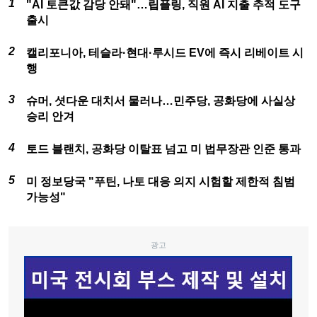
"AI 토큰값 감당 안돼"…립플링, 직원 AI 지출 추적 도구
출시
캘리포니아, 테슬라·현대·루시드 EV에 즉시 리베이트 시
행
슈머, 셧다운 대치서 물러나…민주당, 공화당에 사실상
승리 안겨
토드 블랜치, 공화당 이탈표 넘고 미 법무장관 인준 통과
미 정보당국 "푸틴, 나토 대응 의지 시험할 제한적 침범
가능성"