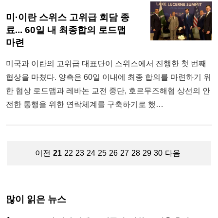
미·이란 스위스 고위급 회담 종
료... 60일 내 최종합의 로드맵
마련
미국과 이란의 고위급 대표단이 스위스에서 진행한 첫 번째
협상을 마쳤다. 양측은 60일 이내에 최종 합의를 마련하기 위
한 협상 로드맵과 레바논 교전 중단, 호르무즈해협 상선의 안
전한 통행을 위한 연락체계를 구축하기로 했…
이전
21
22
23
24
25
26
27
28
29
30
다음
많이 읽은 뉴스