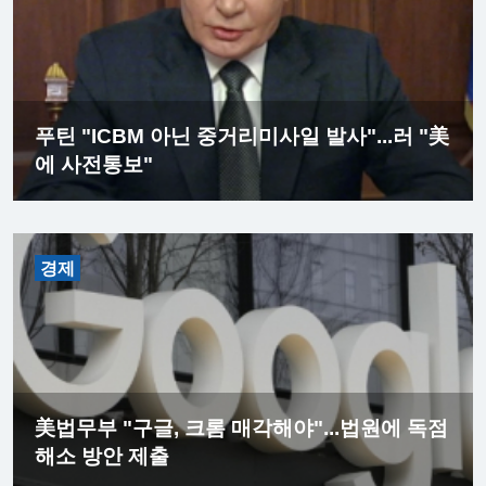
푸틴 "ICBM 아닌 중거리미사일 발사"...러 "美
에 사전통보"
경제
美법무부 "구글, 크롬 매각해야"...법원에 독점
해소 방안 제출