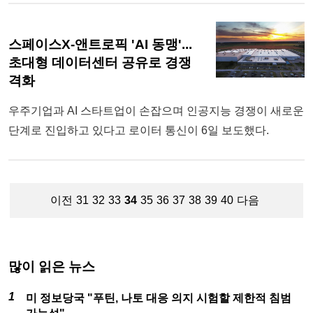
스페이스X-앤트로픽 'AI 동맹'...
초대형 데이터센터 공유로 경쟁
격화
우주기업과 AI 스타트업이 손잡으며 인공지능 경쟁이 새로운
단계로 진입하고 있다고 로이터 통신이 6일 보도했다.
이전
31
32
33
34
35
36
37
38
39
40
다음
많이 읽은 뉴스
미 정보당국 "푸틴, 나토 대응 의지 시험할 제한적 침범