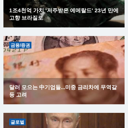
1조4천억 가치 '저주받은 에메랄드' 23년 만에
고향 브라질로
금융/증권
달러 모으는 中기업들...미중 금리차에 무역갈
등 고려
글로벌