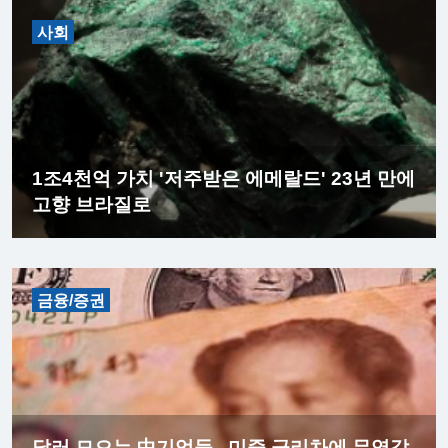
사회
1조4천억 가치 '저주받은 에메랄드' 23년 만에
고향 브라질로
금융/증권
달러 모으는 中기업들...미중 금리차에 무역갈