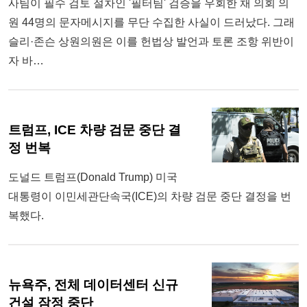
사팀이 필수 검토 절차인 '필터팀' 검증을 우회한 채 의회 의
원 44명의 문자메시지를 무단 수집한 사실이 드러났다. 그래
슬리·존슨 상원의원은 이를 헌법상 발언과 토론 조항 위반이
자 바…
트럼프, ICE 차량 검문 중단 결
정 번복
도널드 트럼프(Donald Trump) 미국
대통령이 이민세관단속국(ICE)의 차량 검문 중단 결정을 번
복했다.
뉴욕주, 전체 데이터센터 신규
건설 잠정 중단