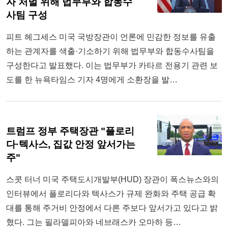
자 처벌 위해 법무부와 합동수
사팀 구성
피트 헤그세스 미국 국방장관이 언론에 민감한 정보를 유출
하는 관계자를 색출·기소하기 위해 법무부와 합동수사팀을
구성한다고 발표했다. 이는 법무부가 카타르 전용기 관련 보
도를 한 뉴욕타임스 기자 4명에게 소환장을 발…
트럼프 정부 주택장관 "플로리
다·텍사스, 집값 안정 앞서가는
주"
스콧 터너 미국 주택도시개발부(HUD) 장관이 폭스뉴스와의
인터뷰에서 플로리다와 텍사스가 규제 완화와 주택 공급 확
대를 통해 주거비 안정에서 다른 주보다 앞서가고 있다고 밝
혔다. 그는 필라델피아와 네브래스카 오마하 등…